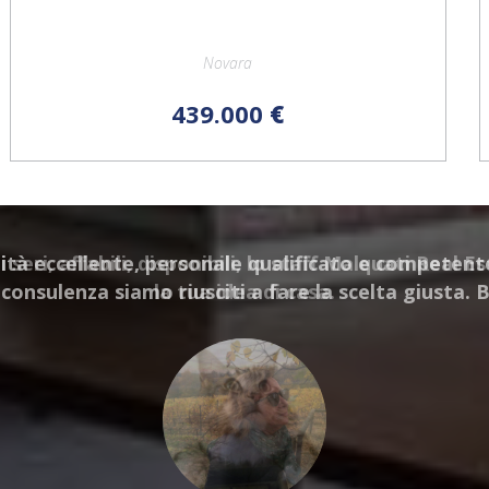
Novara
439.000
€
 seri, affabili, disponibili, lo staff Malquati Real 
la tua idea di casa.
Betsafe