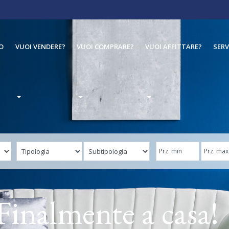
O
VUOI VENDERE?
VUOI COMPRARE?
VUOI AFFITTARE?
SERV
Finalmente a casa!