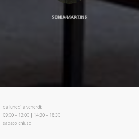
TERESA SCACCHI
da lunedì a venerdì:
09:00 – 13:00 | 14:30 – 18:30
sabato chiuso