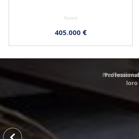
Novara
405.000
€
Professionisti