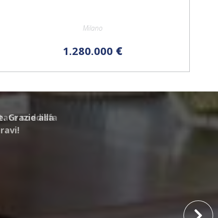
Milano
1.280.000
€
Estate soddisfa
 online casino