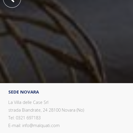
SEDE NOVARA
La Villa delle Case Srl
strada Biandrate, 24 28100 Novara (No)
Tel: 0321 697183
E-mail: info@malquati.com