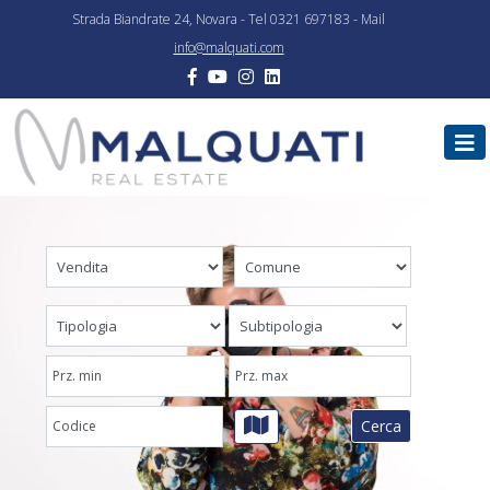
Strada Biandrate 24, Novara - Tel 0321 697183 - Mail
info@malquati.com