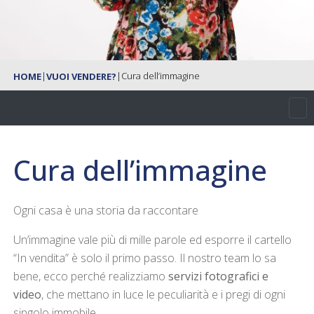
|
|
Cura dell’immagine
HOME
VUOI VENDERE?
Cura dell’immagine
Ogni casa è una storia da raccontare
Un’immagine vale più di mille parole ed esporre il cartello
“In vendita” è solo il primo passo. Il nostro team lo sa
bene, ecco perché realizziamo
servizi fotografici e
video
, che mettano in luce le peculiarità e i pregi di ogni
singolo immobile.