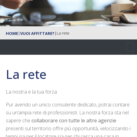
|
|
La rete
HOME
VUOI AFFITTARE?
La rete
La nostra e la tua forza
Pur avendo un unico consulente dedicato, potrai contare
su un’ampia rete di professionisti. La nostra forza sta nel
sapere che
collaborare con tutte le altre agenzie
presenti sul territorio offre più opportunità, velocizzando i
tempi sia per il locatore sia per chi cerca una casa in