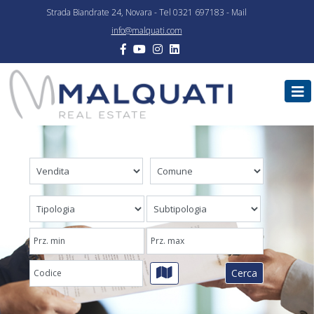
Strada Biandrate 24, Novara - Tel 0321 697183 - Mail
info@malquati.com