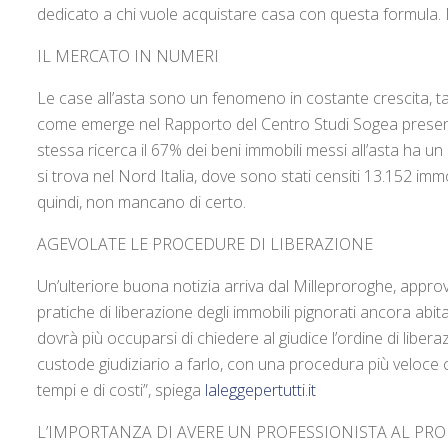
dedicato a chi vuole acquistare casa con questa formula
IL MERCATO IN NUMERI
Le case all’asta sono un fenomeno in costante crescita, t
come emerge nel Rapporto del Centro Studi Sogea presen
stessa ricerca il 67% dei beni immobili messi all’asta ha 
si trova nel Nord Italia, dove sono stati censiti 13.152 immo
quindi, non mancano di certo.
AGEVOLATE LE PROCEDURE DI LIBERAZIONE
Un’ulteriore buona notizia arriva dal Milleproroghe, appro
pratiche di liberazione degli immobili pignorati ancora abitat
dovrà più occuparsi di chiedere al giudice l’ordine di libe
custode giudiziario a farlo, con una procedura più veloce c
tempi e di costi”, spiega
laleggepertutti.it
L’IMPORTANZA DI AVERE UN PROFESSIONISTA AL PRO