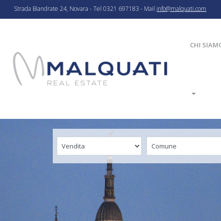
Strada Biandrate 24, Novara - Tel 0321 697183 - Mail
info@malquati.com
CHI SIAM