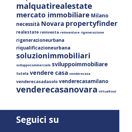
malquatirealestate
mercato immobiliare
Milano
propertyfinder
Novara
necessità
realestate
reinventa
reinventare
rigenerazione
rigenerazioneurbana
riqualificazioneurbana
soluzionimmobiliari
sviluppoimmobiliare
sviluppocommerciale
vendere casa
tutela
venderecasa
venderecasamilano
venderecasadasolo
venderecasanovara
virtualtour
Seguici su