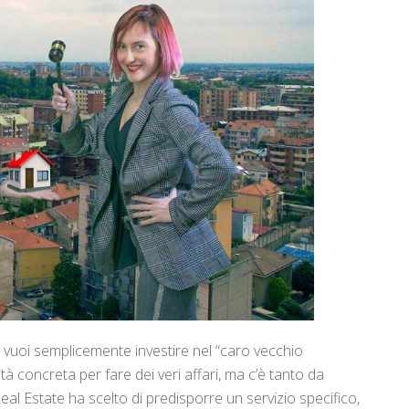
o vuoi semplicemente investire nel “caro vecchio
 concreta per fare dei veri affari, ma c’è tanto da
al Estate ha scelto di predisporre un servizio specifico,