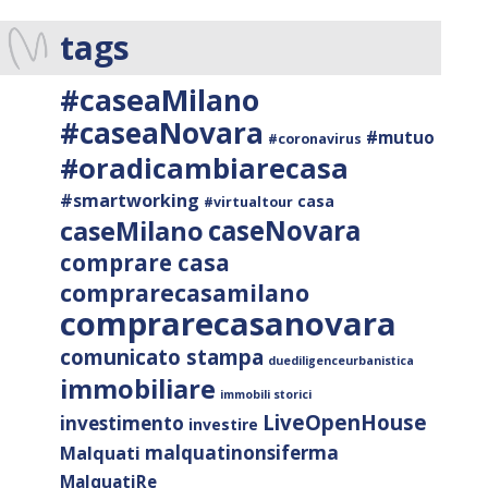
tags
#caseaMilano
#caseaNovara
#mutuo
#coronavirus
#oradicambiarecasa
#smartworking
casa
#virtualtour
caseNovara
caseMilano
comprare casa
comprarecasamilano
comprarecasanovara
comunicato stampa
duediligenceurbanistica
immobiliare
immobili storici
LiveOpenHouse
investimento
investire
malquatinonsiferma
Malquati
MalquatiRe