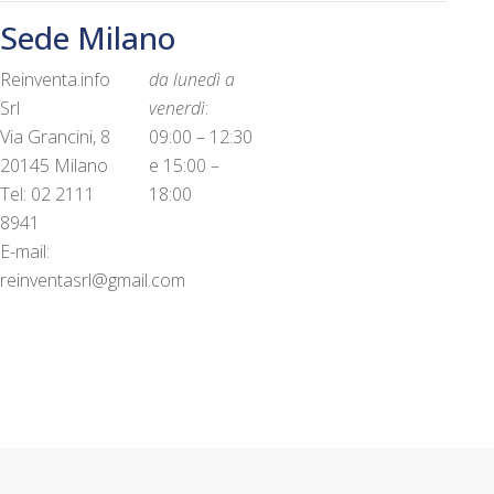
Sede Milano
Reinventa.info
da lunedì a
Srl
venerdì
:
Via Grancini, 8
09:00 – 12:30
20145 Milano
e 15:00 –
Tel: 02 2111
18:00
8941
E-mail:
reinventasrl@gmail.com