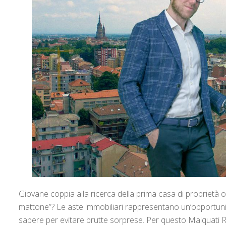
Giovane coppia alla ricerca della prima casa di proprietà 
mattone”? Le aste immobiliari rappresentano un’opportunità
sapere per evitare brutte sorprese. Per questo Malquati Re