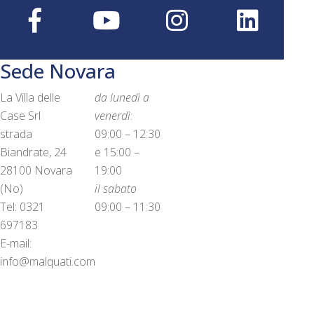
Sede Novara
La Villa delle
da lunedì a
Case Srl
venerdì
:
strada
09:00 – 12:30
Biandrate, 24
e 15:00 –
28100 Novara
19:00
(No)
il sabato
Tel: 0321
09:00 – 11:30
697183
E-mail:
info@malquati.com