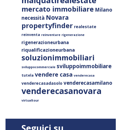
malquatirealestate
mercato immobiliare
Milano
Novara
necessità
propertyfinder
realestate
reinventa
reinventare
rigenerazione
rigenerazioneurbana
riqualificazioneurbana
soluzionimmobiliari
sviluppoimmobiliare
sviluppocommerciale
vendere casa
tutela
venderecasa
venderecasamilano
venderecasadasolo
venderecasanovara
virtualtour
Seguici su