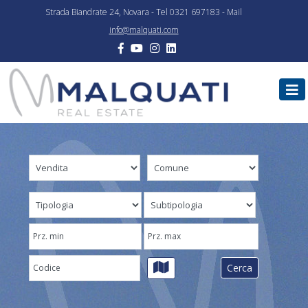
Strada Biandrate 24, Novara - Tel 0321 697183 - Mail
info@malquati.com