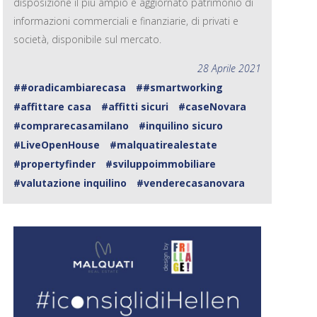
disposizione il più ampio e aggiornato patrimonio di
informazioni commerciali e finanziarie, di privati e
società, disponibile sul mercato.
28 Aprile 2021
##oradicambiarecasa
##smartworking
#affittare casa
#affitti sicuri
#caseNovara
#comprarecasamilano
#inquilino sicuro
#LiveOpenHouse
#malquatirealestate
#propertyfinder
#sviluppoimmobiliare
#valutazione inquilino
#venderecasanovara