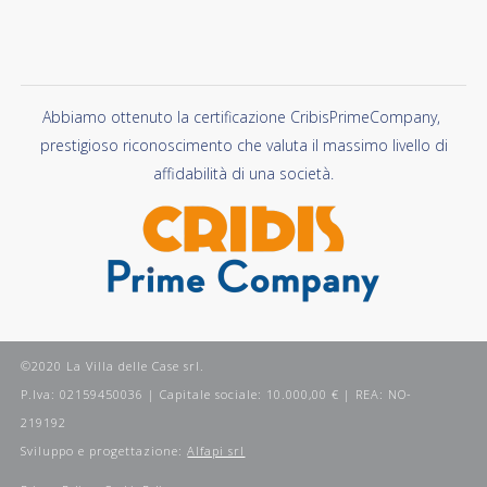
Abbiamo ottenuto la certificazione CribisPrimeCompany,
prestigioso riconoscimento che valuta il massimo livello di
affidabilità di una società.
©2020 La Villa delle Case srl.
P.Iva: 02159450036 | Capitale sociale: 10.000,00 € | REA: NO-
219192
Sviluppo e progettazione:
Alfapi srl