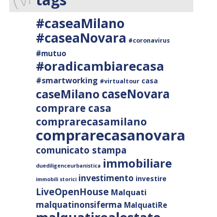
#caseaMilano
#caseaNovara
#coronavirus
#mutuo
#oradicambiarecasa
#smartworking
casa
#virtualtour
caseNovara
caseMilano
comprare casa
comprarecasamilano
comprarecasanovara
comunicato stampa
immobiliare
duediligenceurbanistica
investimento
investire
immobili storici
LiveOpenHouse
Malquati
malquatinonsiferma
MalquatiRe