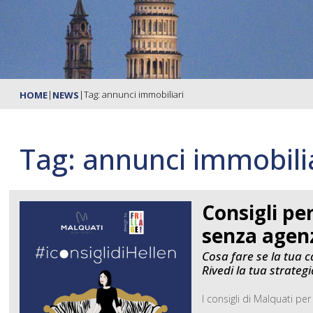
|
|
Tag: annunci immobiliari
HOME
NEWS
Tag: annunci immobili
Consigli p
senza agenz
Cosa fare se la tua 
Rivedi la tua strateg
I consigli di Malquati pe