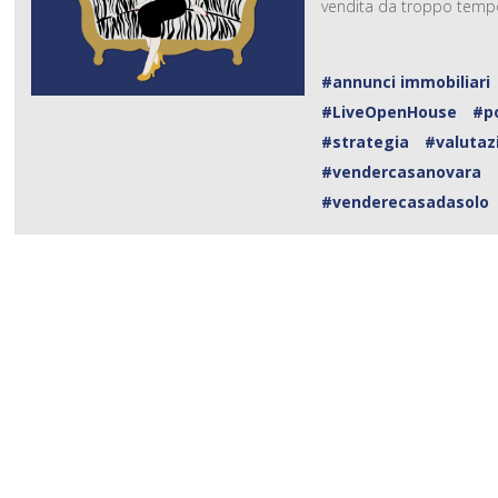
vendita da troppo tempo
#annunci immobiliari
#LiveOpenHouse
#po
#strategia
#valutaz
#vendercasanovara
#venderecasadasolo