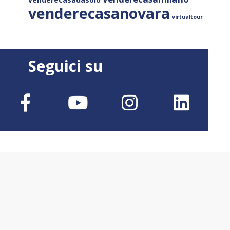
venderecasanovara
virtualtour
Seguici su