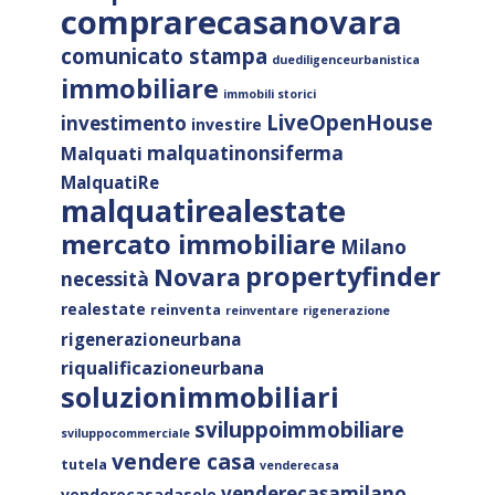
comprarecasanovara
comunicato stampa
duediligenceurbanistica
immobiliare
immobili storici
LiveOpenHouse
investimento
investire
malquatinonsiferma
Malquati
MalquatiRe
malquatirealestate
mercato immobiliare
Milano
propertyfinder
Novara
necessità
realestate
reinventa
reinventare
rigenerazione
rigenerazioneurbana
riqualificazioneurbana
soluzionimmobiliari
sviluppoimmobiliare
sviluppocommerciale
vendere casa
tutela
venderecasa
venderecasamilano
venderecasadasolo