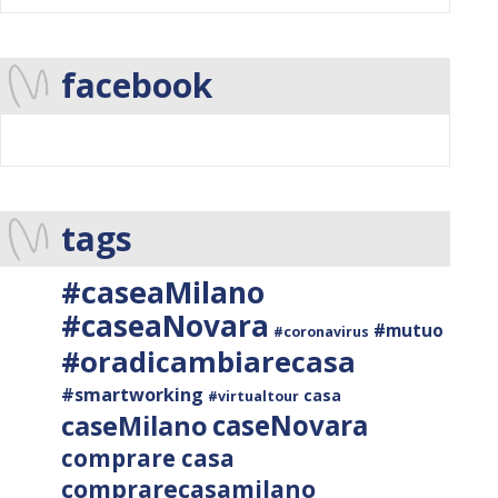
facebook
tags
#caseaMilano
#caseaNovara
#mutuo
#coronavirus
#oradicambiarecasa
#smartworking
casa
#virtualtour
caseNovara
caseMilano
comprare casa
comprarecasamilano