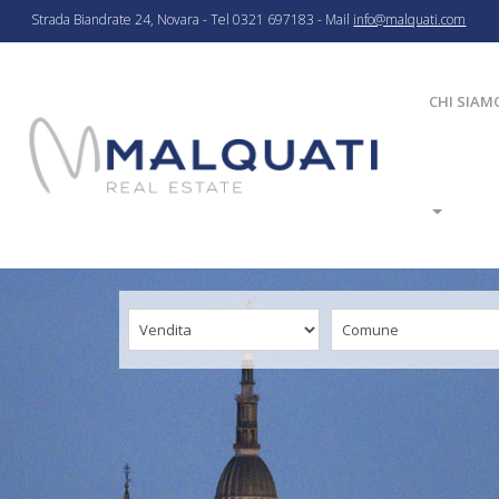
Strada Biandrate 24, Novara - Tel 0321 697183 - Mail
info@malquati.com
CHI SIAM