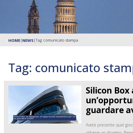
|
|
Tag: comunicato stampa
HOME
NEWS
Tag: comunicato sta
Silicon Box
un’opportun
guardare a
Avete presente quel gioc
ottiene un disegno. Bene,