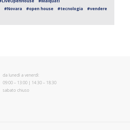
#LiveOpenHouse
#Malquati
a
#Novara
#open house
#tecnologia
#vendere
da lunedì a venerdì:
09:00 – 13:00 | 14:30 – 18:30
sabato chiuso