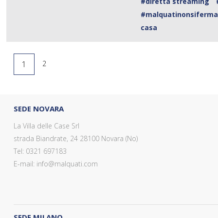
#diretta streaming
#malquatinonsiferm
casa
1
2
SEDE NOVARA
La Villa delle Case Srl
strada Biandrate, 24 28100 Novara (No)
Tel: 0321 697183
E-mail: info@malquati.com
SEDE MILANO