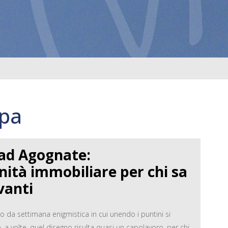
mpa
 ad Agognate:
ità immobiliare per chi sa
vanti
o da settimana enigmistica in cui unendo i puntini si
 a volte, quel disegno risulta quasi un capolavoro, per chi