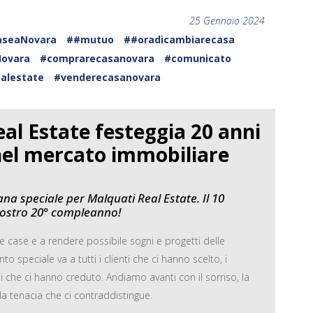
25 Gennaio 2024
aseaNovara
##mutuo
##oradicambiarecasa
ovara
#comprarecasanovara
#comunicato
alestate
#venderecasanovara
al Estate festeggia 20 anni
 nel mercato immobiliare
na speciale per Malquati Real Estate. Il 10
nostro 20° compleanno!
e case e a rendere possibile sogni e progetti delle
o speciale va a tutti i clienti che ci hanno scelto, i
lli che ci hanno creduto. Andiamo avanti con il sorriso, la
la tenacia che ci contraddistingue.