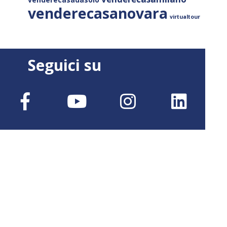
venderecasanovara
virtualtour
Seguici su