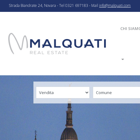
Strada Biandrate 24, Novara - Tel 0321 697183 - Mail
info@malquati.com
CHI SIAM