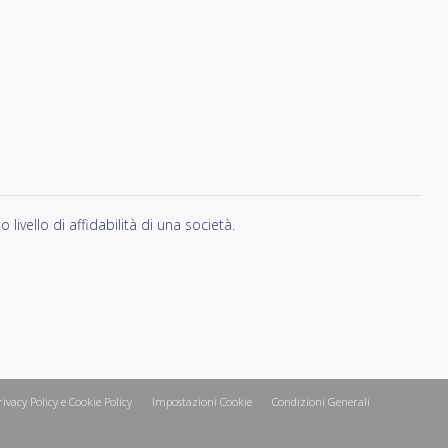
vello di affidabilità di una società.
rivacy Policy e Cookie Policy
Impostazioni Cookie
Condizioni Generali