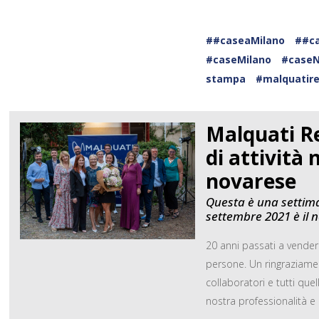
##caseaMilano
##c
#caseMilano
#caseN
stampa
#malquatire
Malquati Re
di attività
novarese
Questa è una settima
settembre 2021 è il 
20 anni passati a vender
persone. Un ringraziament
collaboratori e tutti que
nostra professionalità e 