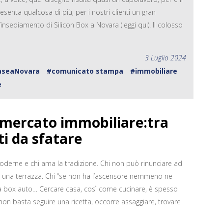
senta qualcosa di più, per i nostri clienti un gran
ll’insediamento di Silicon Box a Novara (leggi qui). Il colosso
3 Luglio 2024
aseaNovara
#comunicato stampa
#immobiliare
e
l mercato immobiliare:tra
ti da sfatare
moderne e chi ama la tradizione. Chi non può rinunciare ad
 una terrazza. Chi “se non ha l’ascensore nemmeno ne
za box auto… Cercare casa, così come cucinare, è spesso
non basta seguire una ricetta, occorre assaggiare, trovare