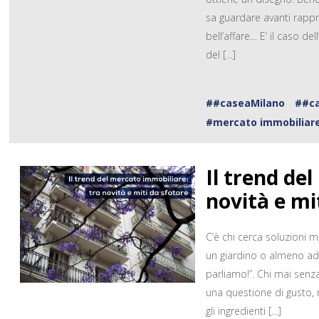
sa guardare avanti rappre
bell’affare… E’ il caso de
del […]
##caseaMilano
##c
#mercato immobiliar
Il trend de
novità e mi
C’è chi cerca soluzioni 
un giardino o almeno ad
parliamo!”. Chi mai sen
una questione di gusto, 
gli ingredienti […]