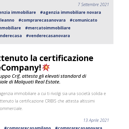
7 Settembre 2021
nzia immobiliare
#agenzia immobiliare novara
leanno
#comprarecasanovara
#comunicato
mmobiliare
#mercatoimmobiliare
nderecasa
#venderecasanovara
enuto la certificazione
meCompany!
uppo Crif, attesta gli elevati standard di
ale di Malquati Real Estate.
agenzia immobiliare a cui ti rivolgi sia una società solida e
ttenuto la certificazione CRIBIS che attesta altissimi
 commerciale.
13 Aprile 2021
a
#comprarecasamilano
#comprarecasanovara