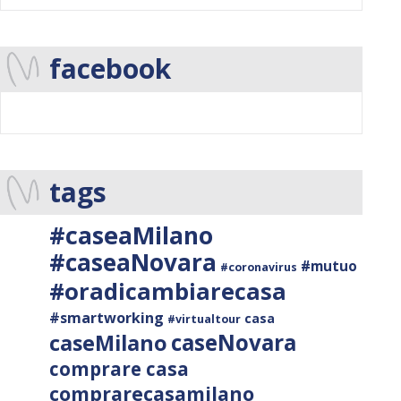
facebook
tags
#caseaMilano
#caseaNovara
#mutuo
#coronavirus
#oradicambiarecasa
#smartworking
casa
#virtualtour
caseNovara
caseMilano
comprare casa
comprarecasamilano