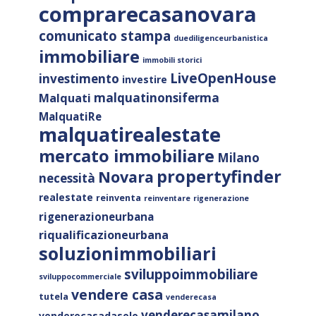
comprarecasanovara
comunicato stampa
duediligenceurbanistica
immobiliare
immobili storici
LiveOpenHouse
investimento
investire
malquatinonsiferma
Malquati
MalquatiRe
malquatirealestate
mercato immobiliare
Milano
propertyfinder
Novara
necessità
realestate
reinventa
reinventare
rigenerazione
rigenerazioneurbana
riqualificazioneurbana
soluzionimmobiliari
sviluppoimmobiliare
sviluppocommerciale
vendere casa
tutela
venderecasa
venderecasamilano
venderecasadasolo