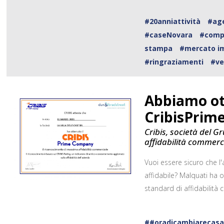
#20anniattività
#age
#caseNovara
#comp
stampa
#mercato i
#ringraziamenti
#ve
Abbiamo ott
CribisPri
Cribis, società del Gr
affidabilità commerci
Vuoi essere sicuro che l'
affidabile? Malquati ha o
standard di affidabilità
##oradicambiarecas