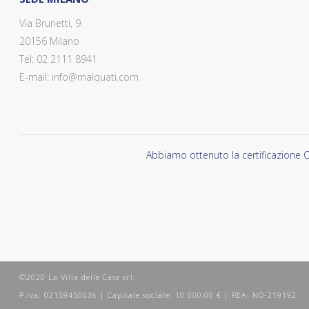
Via Brunetti, 9
20156 Milano
Tel: 02 2111 8941
E-mail: info@malquati.com
Abbiamo ottenuto la certificazione C
©2020 La Villa delle Case srl.
P.Iva: 02159450036 | Capitale sociale: 10.000,00 € | REA: NO-219192