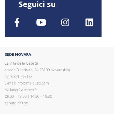
Seguici su
SEDE NOVARA
La Villa delle Case Srl
strada Biandrate, 24 28100 Novara (No)
Tel: 0321 697183
E-mail: info@malquati.com
da lunedì a venerdì:
09:00 – 13:00 | 14:30 – 18:30
sabato chiuso