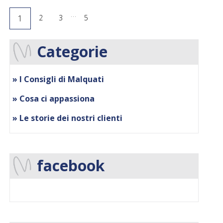
…
1
2
3
5
Categorie
» I Consigli di Malquati
» Cosa ci appassiona
» Le storie dei nostri clienti
facebook