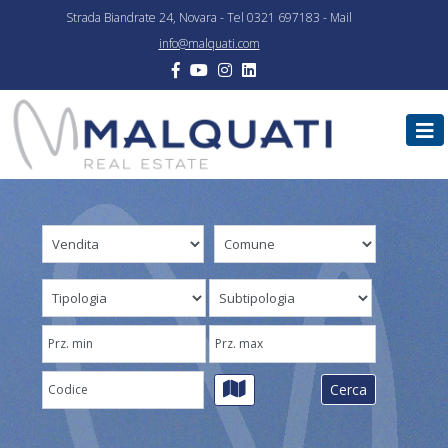
Strada Biandrate 24, Novara - Tel 0321 697183 - Mail
info@malquati.com