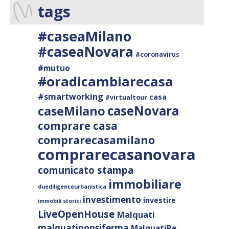
tags
#caseaMilano
#caseaNovara
#coronavirus
#mutuo
#oradicambiarecasa
#smartworking
casa
#virtualtour
caseNovara
caseMilano
comprare casa
comprarecasamilano
comprarecasanovara
comunicato stampa
immobiliare
duediligenceurbanistica
investimento
investire
immobili storici
LiveOpenHouse
Malquati
malquatinonsiferma
MalquatiRe