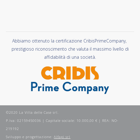
Abbiamo ottenuto la certificazione CribisPrimeCompany,
prestigioso riconoscimento che valuta il massimo livello di
affidabilità di una società.
©2020 La Villa delle Case srl.
P.Iva: 02159450036 | Capitale sociale: 10.000,00 € | REA: NO-
219192
Sviluppo e progettazione:
Alfapi srl