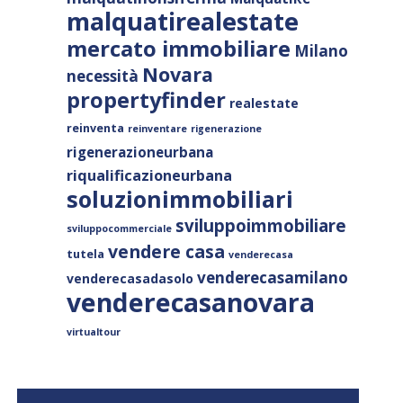
malquatirealestate
mercato immobiliare
Milano
Novara
necessità
propertyfinder
realestate
reinventa
reinventare
rigenerazione
rigenerazioneurbana
riqualificazioneurbana
soluzionimmobiliari
sviluppoimmobiliare
sviluppocommerciale
vendere casa
tutela
venderecasa
venderecasamilano
venderecasadasolo
venderecasanovara
virtualtour