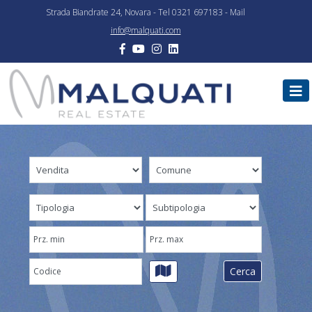
Strada Biandrate 24, Novara - Tel 0321 697183 - Mail
info@malquati.com