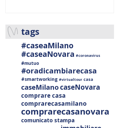
tags
#caseaMilano
#caseaNovara
#coronavirus
#mutuo
#oradicambiarecasa
#smartworking
casa
#virtualtour
caseNovara
caseMilano
comprare casa
comprarecasamilano
comprarecasanovara
comunicato stampa
immobiliare