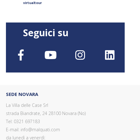
virtualtour
Seguici su
SEDE NOVARA
La Villa delle Case Srl
strada Biandrate, 24 28100 Novara (No)
Tel: 0321 697183
E-mail: info@malquati.com
da lunedì a venerdì: