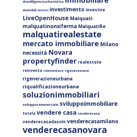
duediligenceurbanistica
investimento
investire
immobili storici
LiveOpenHouse
Malquati
malquatinonsiferma
MalquatiRe
malquatirealestate
mercato immobiliare
Milano
Novara
necessità
propertyfinder
realestate
reinventa
reinventare
rigenerazione
rigenerazioneurbana
riqualificazioneurbana
soluzionimmobiliari
sviluppoimmobiliare
sviluppocommerciale
vendere casa
tutela
venderecasa
venderecasamilano
venderecasadasolo
venderecasanovara