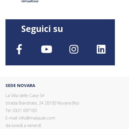
virtualtour
Seguici su
SEDE NOVARA
La Villa delle Case Srl
strada Biandrate, 24 28100 Novara (No)
Tel: 0321 697183
E-mail: info@malquati.com
da lunedì a venerdì: