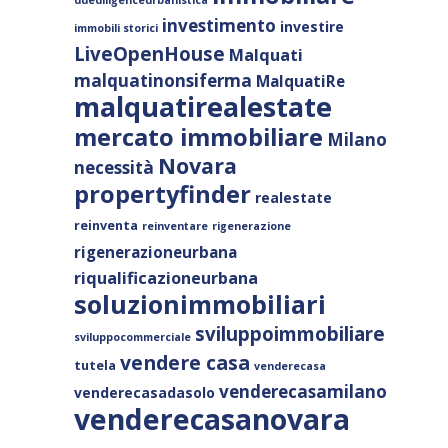
duediligenceurbanistica
investimento
investire
immobili storici
LiveOpenHouse
Malquati
malquatinonsiferma
MalquatiRe
malquatirealestate
mercato immobiliare
Milano
Novara
necessità
propertyfinder
realestate
reinventa
reinventare
rigenerazione
rigenerazioneurbana
riqualificazioneurbana
soluzionimmobiliari
sviluppoimmobiliare
sviluppocommerciale
vendere casa
tutela
venderecasa
venderecasamilano
venderecasadasolo
venderecasanovara