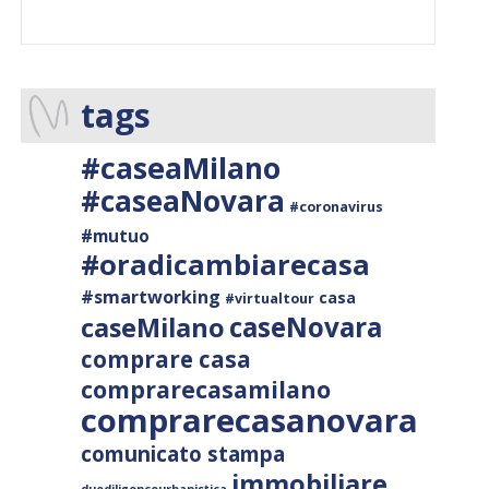
tags
#caseaMilano
#caseaNovara
#coronavirus
#mutuo
#oradicambiarecasa
#smartworking
casa
#virtualtour
caseNovara
caseMilano
comprare casa
comprarecasamilano
comprarecasanovara
comunicato stampa
immobiliare