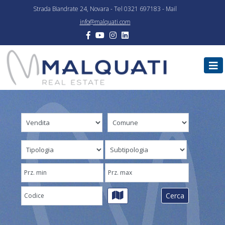
Strada Biandrate 24, Novara - Tel 0321 697183 - Mail
info@malquati.com