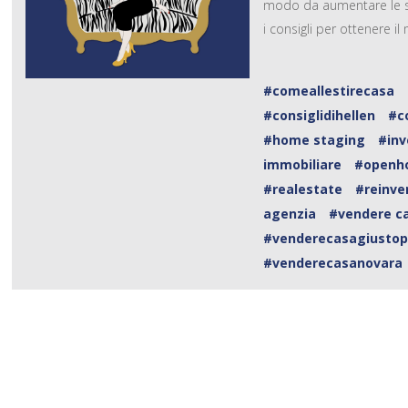
modo da aumentare le sue
i consigli per ottenere i
#comeallestirecasa
#consiglidihellen
#c
#home staging
#in
immobiliare
#openh
#realestate
#reinve
agenzia
#vendere c
#venderecasagiustop
#venderecasanovara