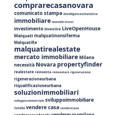
comprarecasanovara
comunicato stampa
duediligenceurbanistica
immobiliare
immobili storici
LiveOpenHouse
investimento
investire
malquatinonsiferma
Malquati
MalquatiRe
malquatirealestate
mercato immobiliare
Milano
propertyfinder
Novara
necessità
realestate
reinventa
reinventare
rigenerazione
rigenerazioneurbana
riqualificazioneurbana
soluzionimmobiliari
sviluppoimmobiliare
sviluppocommerciale
vendere casa
tutela
venderecasa
venderecasamilano
venderecasadasolo