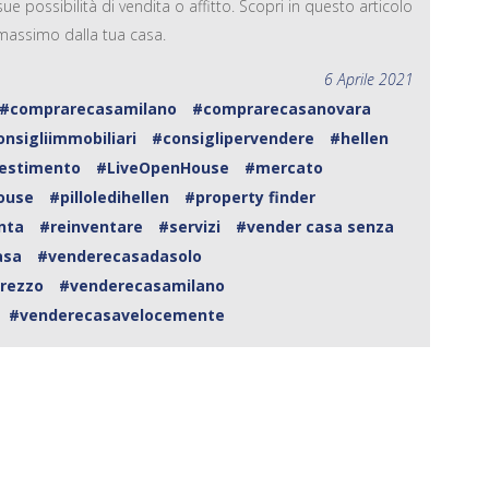
 possibilità di vendita o affitto. Scopri in questo articolo
l massimo dalla tua casa.
6 Aprile 2021
#comprarecasamilano
#comprarecasanovara
onsigliimmobiliari
#consiglipervendere
#hellen
vestimento
#LiveOpenHouse
#mercato
ouse
#pilloledihellen
#property finder
nta
#reinventare
#servizi
#vender casa senza
asa
#venderecasadasolo
rezzo
#venderecasamilano
#venderecasavelocemente