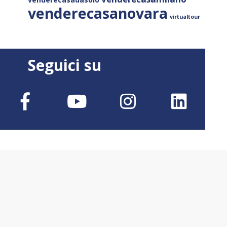
venderecasanovara
virtualtour
Seguici su