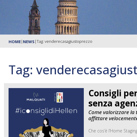
|
|
Tag: venderecasagiustoprezzo
HOME
NEWS
Tag: venderecasagius
Consigli pe
senza agen
Come valorizzare la 
affittare velocement
Che cos’è l’Home Staging?