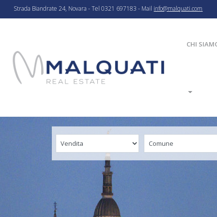
Strada Biandrate 24, Novara - Tel 0321 697183 - Mail
info@malquati.com
CHI SIAM