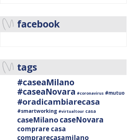
facebook
tags
#caseaMilano
#caseaNovara
#mutuo
#coronavirus
#oradicambiarecasa
#smartworking
casa
#virtualtour
caseNovara
caseMilano
comprare casa
comprarecasamilano