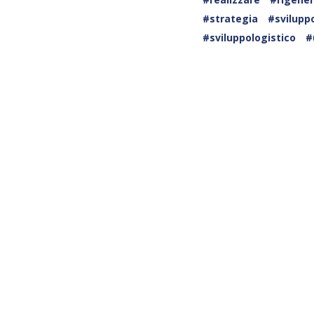
#strategia
#svilup
#sviluppologistico
#