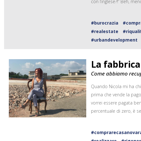
con l’inglese?!” Beh, men
#burocrazia
#compr
#realestate
#riqual
#urbandevelopment
La fabbrica
Come abbiamo recupe
Quando Nicola mi ha chia
prima che vende la pago
vorrei essere pagata ben
percentuale di zero, è 
#comprarecasanovar
#realizzare
#rigene