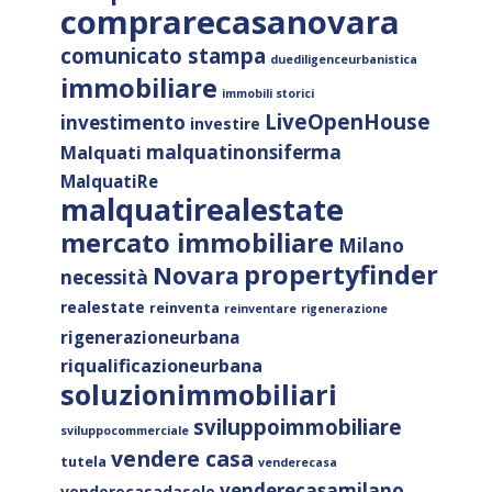
comprarecasanovara
comunicato stampa
duediligenceurbanistica
immobiliare
immobili storici
LiveOpenHouse
investimento
investire
malquatinonsiferma
Malquati
MalquatiRe
malquatirealestate
mercato immobiliare
Milano
propertyfinder
Novara
necessità
realestate
reinventa
reinventare
rigenerazione
rigenerazioneurbana
riqualificazioneurbana
soluzionimmobiliari
sviluppoimmobiliare
sviluppocommerciale
vendere casa
tutela
venderecasa
venderecasamilano
venderecasadasolo