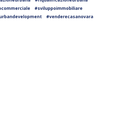
pocommerciale
#sviluppoimmobiliare
urbandevelopment
#venderecasanovara