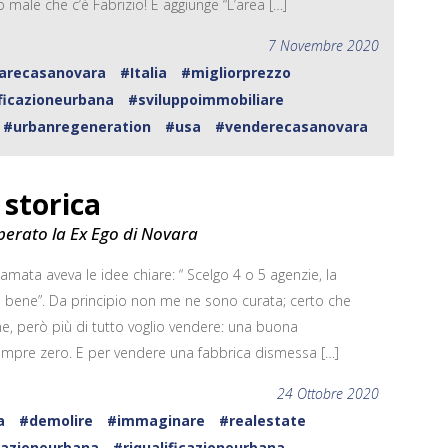
o male che c’è Fabrizio! E aggiunge “L’area […]
7 Novembre 2020
arecasanovara
#Italia
#migliorprezzo
ificazioneurbana
#sviluppoimmobiliare
#urbanregeneration
#usa
#venderecasanovara
 storica
rato la Ex Ego di Novara
mata aveva le idee chiare: “ Scelgo 4 o 5 agenzie, la
 bene”. Da principio non me ne sono curata; certo che
e, però più di tutto voglio vendere: una buona
sempre zero. E per vendere una fabbrica dismessa […]
24 Ottobre 2020
a
#demolire
#immaginare
#realestate
razioneurbana
#riqualificazioneurbana