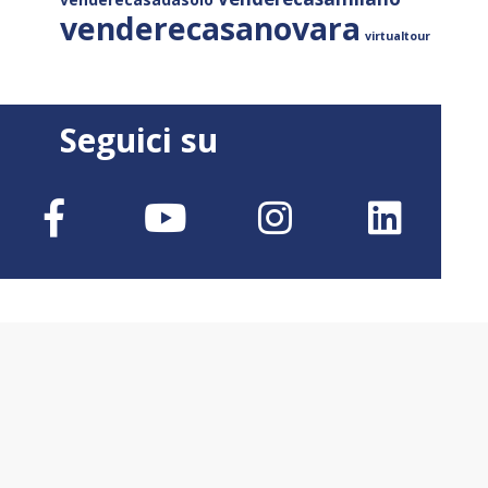
venderecasanovara
virtualtour
Seguici su