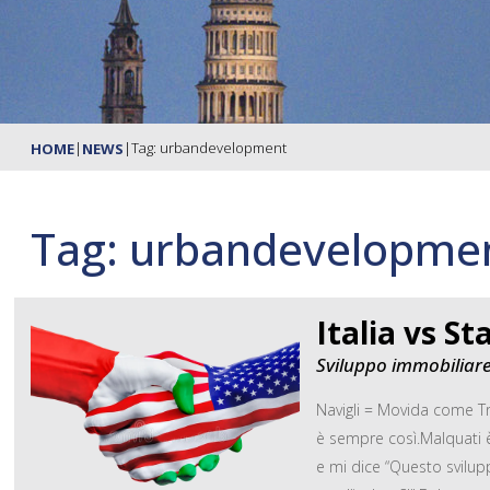
|
|
Tag: urbandevelopment
HOME
NEWS
Tag: urbandevelopme
Italia vs Sta
Sviluppo immobiliar
Navigli = Movida come Tr
è sempre così.Malquati è 
e mi dice “Questo svilup