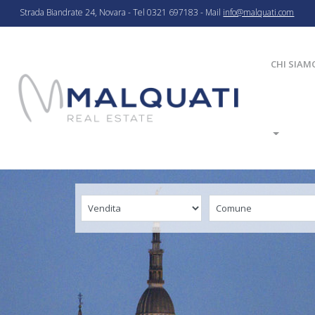
Strada Biandrate 24, Novara - Tel 0321 697183 - Mail
info@malquati.com
CHI SIAM