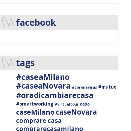
facebook
tags
#caseaMilano
#caseaNovara
#mutuo
#coronavirus
#oradicambiarecasa
#smartworking
casa
#virtualtour
caseNovara
caseMilano
comprare casa
comprarecasamilano