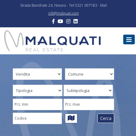
Strada Biandrate 24, Novara - Tel 0321 697183 - Mail
info@malquati.com