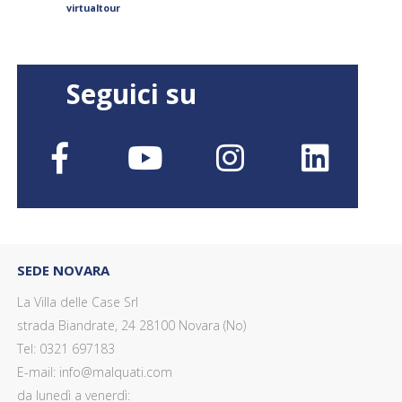
virtualtour
Seguici su
SEDE NOVARA
La Villa delle Case Srl
strada Biandrate, 24 28100 Novara (No)
Tel: 0321 697183
E-mail: info@malquati.com
da lunedì a venerdì: