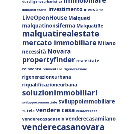
immobiliare
duediligenceurbanistica
investimento
investire
immobili storici
LiveOpenHouse
Malquati
malquatinonsiferma
MalquatiRe
malquatirealestate
mercato immobiliare
Milano
Novara
necessità
propertyfinder
realestate
reinventa
reinventare
rigenerazione
rigenerazioneurbana
riqualificazioneurbana
soluzionimmobiliari
sviluppoimmobiliare
sviluppocommerciale
vendere casa
tutela
venderecasa
venderecasamilano
venderecasadasolo
venderecasanovara