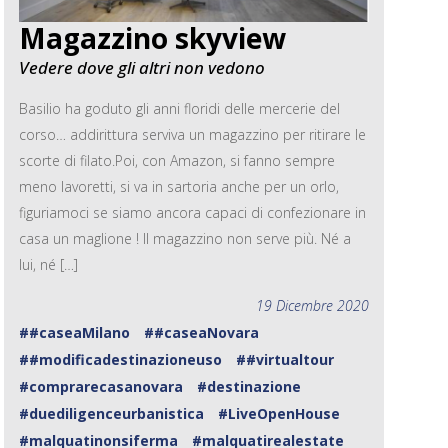
Magazzino skyview
Vedere dove gli altri non vedono
Basilio ha goduto gli anni floridi delle mercerie del
corso… addirittura serviva un magazzino per ritirare le
scorte di filato.Poi, con Amazon, si fanno sempre
meno lavoretti, si va in sartoria anche per un orlo,
figuriamoci se siamo ancora capaci di confezionare in
casa un maglione ! Il magazzino non serve più. Né a
lui, né […]
19 Dicembre 2020
##caseaMilano
##caseaNovara
##modificadestinazioneuso
##virtualtour
#comprarecasanovara
#destinazione
#duediligenceurbanistica
#LiveOpenHouse
#malquatinonsiferma
#malquatirealestate