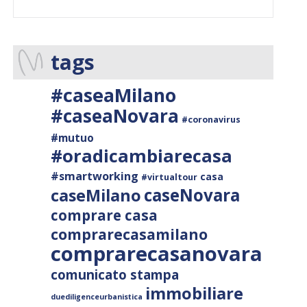
tags
#caseaMilano
#caseaNovara
#coronavirus
#mutuo
#oradicambiarecasa
#smartworking
casa
#virtualtour
caseNovara
caseMilano
comprare casa
comprarecasamilano
comprarecasanovara
comunicato stampa
immobiliare
duediligenceurbanistica