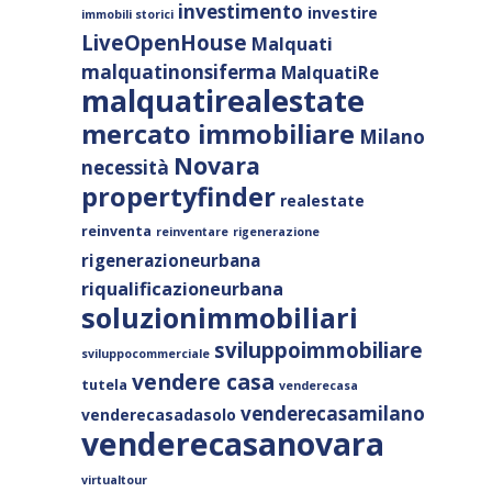
investimento
investire
immobili storici
LiveOpenHouse
Malquati
malquatinonsiferma
MalquatiRe
malquatirealestate
mercato immobiliare
Milano
Novara
necessità
propertyfinder
realestate
reinventa
reinventare
rigenerazione
rigenerazioneurbana
riqualificazioneurbana
soluzionimmobiliari
sviluppoimmobiliare
sviluppocommerciale
vendere casa
tutela
venderecasa
venderecasamilano
venderecasadasolo
venderecasanovara
virtualtour