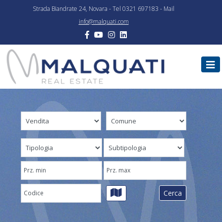
Strada Biandrate 24, Novara - Tel 0321 697183 - Mail
info@malquati.com