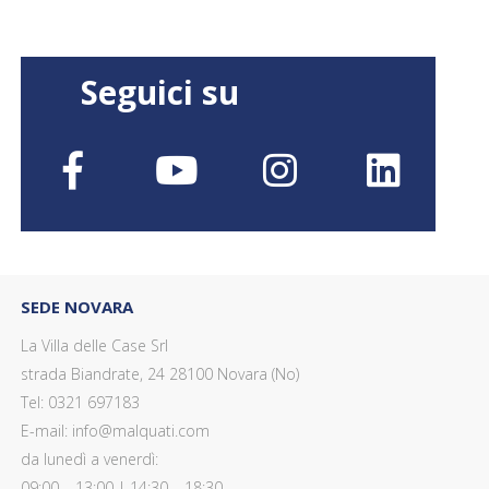
Seguici su
SEDE NOVARA
La Villa delle Case Srl
strada Biandrate, 24 28100 Novara (No)
Tel: 0321 697183
E-mail: info@malquati.com
da lunedì a venerdì:
09:00 – 13:00 | 14:30 – 18:30