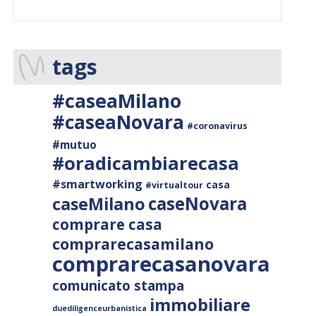
tags
#caseaMilano
#caseaNovara
#coronavirus
#mutuo
#oradicambiarecasa
#smartworking
casa
#virtualtour
caseNovara
caseMilano
comprare casa
comprarecasamilano
comprarecasanovara
comunicato stampa
immobiliare
duediligenceurbanistica