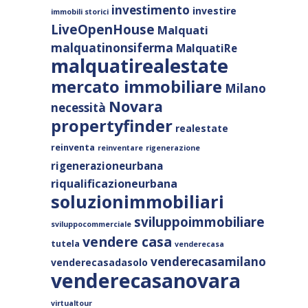
investimento
investire
immobili storici
LiveOpenHouse
Malquati
malquatinonsiferma
MalquatiRe
malquatirealestate
mercato immobiliare
Milano
Novara
necessità
propertyfinder
realestate
reinventa
reinventare
rigenerazione
rigenerazioneurbana
riqualificazioneurbana
soluzionimmobiliari
sviluppoimmobiliare
sviluppocommerciale
vendere casa
tutela
venderecasa
venderecasamilano
venderecasadasolo
venderecasanovara
virtualtour