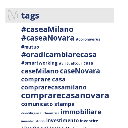
tags
#caseaMilano
#caseaNovara
#coronavirus
#mutuo
#oradicambiarecasa
#smartworking
casa
#virtualtour
caseNovara
caseMilano
comprare casa
comprarecasamilano
comprarecasanovara
comunicato stampa
immobiliare
duediligenceurbanistica
investimento
investire
immobili storici