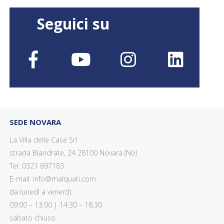
Seguici su
SEDE NOVARA
La Villa delle Case Srl
strada Biandrate, 24 28100 Novara (No)
Tel: 0321 697183
E-mail: info@malquati.com
da lunedì a venerdì:
09:00 – 13:00 | 14:30 – 18:30
sabato chiuso