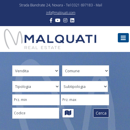
Strada Biandrate 24, Novara - Tel 0321 697183 - Mail
info@malquati.com