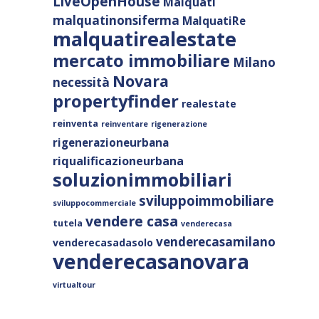
LiveOpenHouse
Malquati
malquatinonsiferma
MalquatiRe
malquatirealestate
mercato immobiliare
Milano
Novara
necessità
propertyfinder
realestate
reinventa
reinventare
rigenerazione
rigenerazioneurbana
riqualificazioneurbana
soluzionimmobiliari
sviluppoimmobiliare
sviluppocommerciale
vendere casa
tutela
venderecasa
venderecasamilano
venderecasadasolo
venderecasanovara
virtualtour