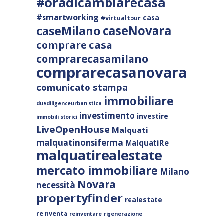
#oradicambiarecasa
#smartworking
casa
#virtualtour
caseNovara
caseMilano
comprare casa
comprarecasamilano
comprarecasanovara
comunicato stampa
immobiliare
duediligenceurbanistica
investimento
investire
immobili storici
LiveOpenHouse
Malquati
malquatinonsiferma
MalquatiRe
malquatirealestate
mercato immobiliare
Milano
Novara
necessità
propertyfinder
realestate
reinventa
reinventare
rigenerazione