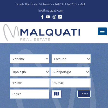
Strada Biandrate 24, Novara - Tel 0321 697183 - Mail
info@malquati.com