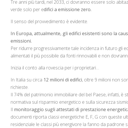
Tre anni più tardi, nel 2033, ci dovranno essere solo abi
verde solo per e
difici a emissione zero.
Il senso del provvedimento è evidente.
In Europa, attualmente, gli edifici esistenti sono la ca
emissioni.
Per ridurre progressivamente tale incidenza in futuro gli
alimentati il più possibile da fonti rinnovabili e non dovran
Inizia il conto alla rovescia per i proprietari…
In Italia su circa
12 milioni di edifici
, oltre 9 milioni non s
richieste.
Il 74% del patrimonio immobiliare del bel Paese, infatti, è s
normativa sul risparmio energetico e sulla sicurezza sismi
Il
monitoraggio sugli attestati di prestazione energetic
documenti riporta classi energetiche E, F, G con queste ul
residenziale le classi più energivore la fanno da padrone 