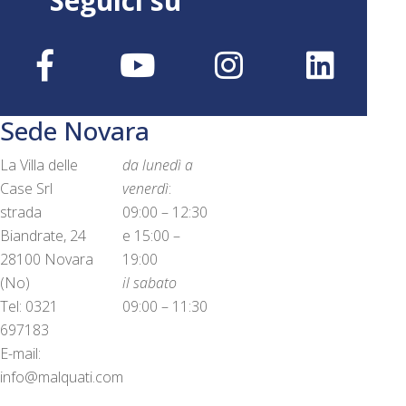
Seguici su
Sede Novara
La Villa delle
da lunedì a
Case Srl
venerdì
:
strada
09:00 – 12:30
Biandrate, 24
e 15:00 –
28100 Novara
19:00
(No)
il sabato
Tel: 0321
09:00 – 11:30
697183
E-mail:
info@malquati.com