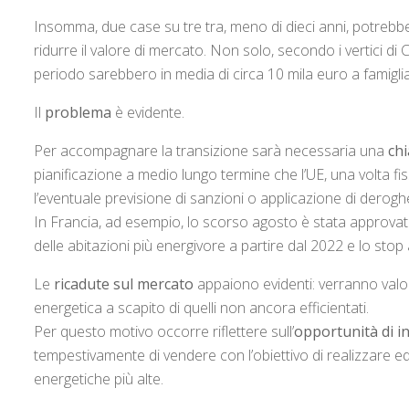
Insomma, due case su tre tra, meno di dieci anni, potreb
ridurre il valore di mercato. Non solo, secondo i vertici di C
periodo sarebbero in media di circa 10 mila euro a famigli
Il
problema
è evidente.
Per accompagnare la transizione sarà necessaria una
chi
pianificazione a medio lungo termine che l’UE, una volta fis
l’eventuale previsione di sanzioni o applicazione di deroghe 
In Francia, ad esempio, lo scorso agosto è stata approvata
delle abitazioni più energivore a partire dal 2022 e lo stop 
Le
ricadute sul mercato
appaiono evidenti: verranno valor
energetica a scapito di quelli non ancora efficientati.
Per questo motivo occorre riflettere sull’
opportunità di i
tempestivamente di vendere con l’obiettivo di realizzare e
energetiche più alte.