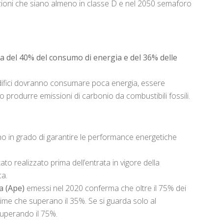
tazioni che siano almeno in classe D e nel 2050 semaforo
usa del 40% del consumo di energia e del 36% delle
 edifici dovranno consumare poca energia, essere
no produrre emissioni di carbonio da combustibili fossili.
ono in grado di garantire le performance energetiche
tato realizzato prima dell’entrata in vigore della
ca.
a (Ape)
emessi nel 2020 conferma che oltre il 75% dei
time che superano il 35%. Se si guarda solo al
superando il 75%.