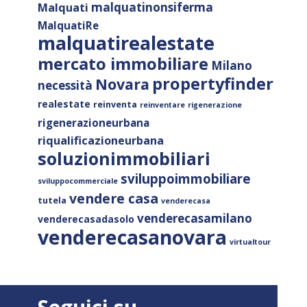
malquatinonsiferma
Malquati
MalquatiRe
malquatirealestate
mercato immobiliare
Milano
propertyfinder
Novara
necessità
realestate
reinventa
reinventare
rigenerazione
rigenerazioneurbana
riqualificazioneurbana
soluzionimmobiliari
sviluppoimmobiliare
sviluppocommerciale
vendere casa
tutela
venderecasa
venderecasamilano
venderecasadasolo
venderecasanovara
virtualtour