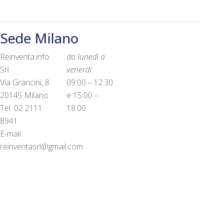
Sede Milano
Reinventa.info
da lunedì a
Srl
venerdì
:
Via Grancini, 8
09:00 – 12:30
20145 Milano
e 15:00 –
Tel: 02 2111
18:00
8941
E-mail:
reinventasrl@gmail.com