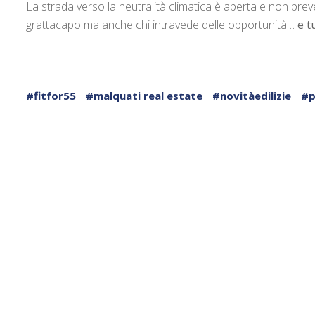
La strada verso la neutralità climatica è aperta e non prev
grattacapo ma anche chi intravede delle opportunità…
e tu
#fitfor55
#malquati real estate
#novitàedilizie
#p