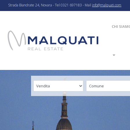
Strada Biandrate 24, Novara - Tel 0321 697183 - Mail
info@malquati.com
CHI SIAM