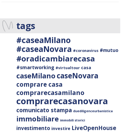
tags
#caseaMilano
#caseaNovara
#mutuo
#coronavirus
#oradicambiarecasa
#smartworking
casa
#virtualtour
caseNovara
caseMilano
comprare casa
comprarecasamilano
comprarecasanovara
comunicato stampa
duediligenceurbanistica
immobiliare
immobili storici
LiveOpenHouse
investimento
investire