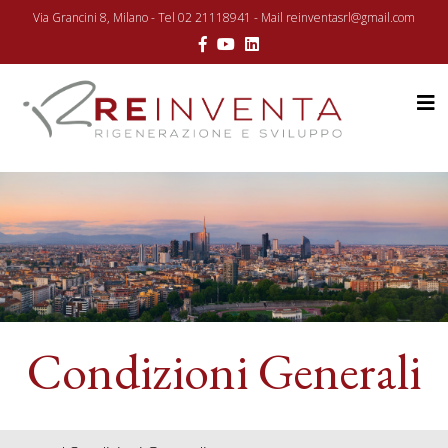
Via Grancini 8, Milano - Tel 02 21118941 - Mail reinventasrl@gmail.com
Condizioni Generali